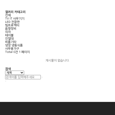
갤러리 카테고리
전체
TV IT 사무기기
LED 전광판
빔프로젝터
음향장비
의자
테이블
진열대
비품기타
냉장 냉동식품
사무용가구
Total 0건
1 페이지
게시물이 없습니다.
검색